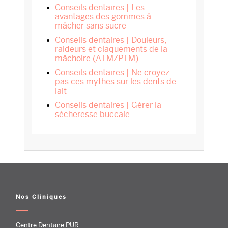
Conseils dentaires | Les
avantages des gommes â
mâcher sans sucre
Conseils dentaires | Douleurs,
raideurs et claquements de la
mâchoire (ATM/PTM)
Conseils dentaires | Ne croyez
pas ces mythes sur les dents de
lait
Conseils dentaires | Gérer la
sécheresse buccale
Nos Cliniques
Centre Dentaire PUR