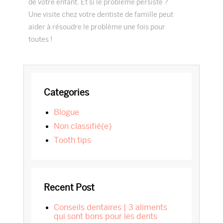
de votre enfant. Et si le problème persiste ?
Une visite chez votre dentiste de famille peut
aider à résoudre le problème une fois pour
toutes !
Primary
Categories
Sidebar
blogue
Non classifié(e)
tooth tips
Recent Post
Conseils dentaires | 3 aliments
qui sont bons pour les dents