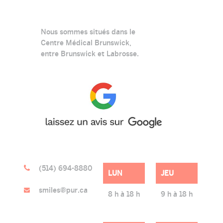
Nous sommes situés dans le
Centre Médical Brunswick,
entre Brunswick et Labrosse.
(514) 694-8880
LUN
JEU
smiles@pur.ca
8 h à 18 h
9 h à 18 h