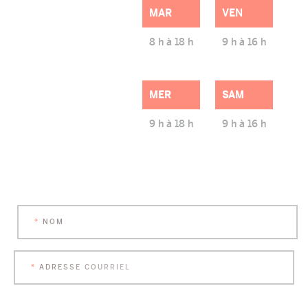
MAR
VEN
8 h à 18 h
9 h à 16 h
MER
SAM
9 h à 18 h
9 h à 16 h
Name
*
First
ADRESSE
COURRIEL
*