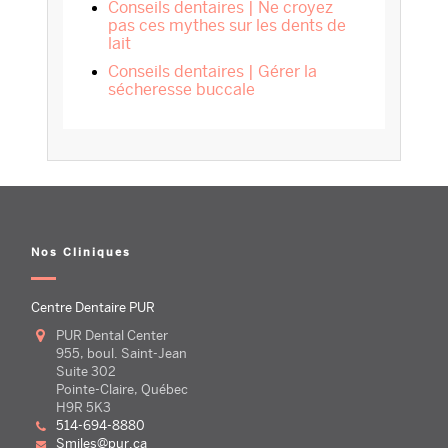
Conseils dentaires | Ne croyez
pas ces mythes sur les dents de
lait
Conseils dentaires | Gérer la
sécheresse buccale
Nos Cliniques
Centre Dentaire PUR
PUR Dental Center
955, boul. Saint-Jean
Suite 302
Pointe-Claire, Québec
H9R 5K3
514-694-8880
smiles@pur.ca