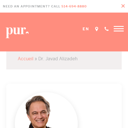
Skip
Skip
Skip
NEED AN APPOINTMENT? CALL
514-694-8880
to
to
to
primary
main
footer
navigation
content
EN
Accueil
»
Dr. Javad Alizadeh