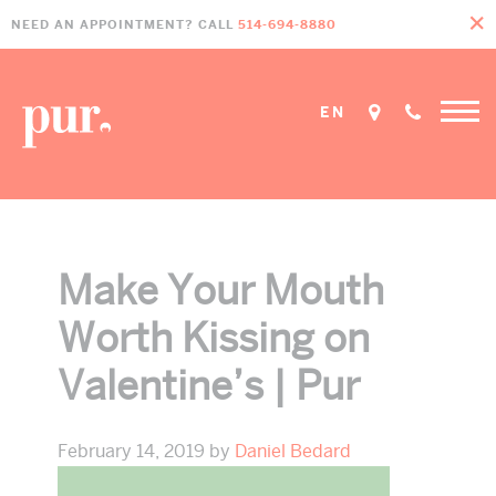
Skip
Skip
Skip
NEED AN APPOINTMENT? CALL
514-694-8880
to
to
to
primary
main
footer
navigation
content
EN
Make Your Mouth
Worth Kissing on
Valentine’s | Pur
February 14, 2019
by
Daniel Bedard