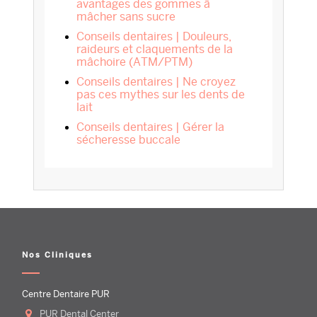
avantages des gommes â
mâcher sans sucre
Conseils dentaires | Douleurs,
raideurs et claquements de la
mâchoire (ATM/PTM)
Conseils dentaires | Ne croyez
pas ces mythes sur les dents de
lait
Conseils dentaires | Gérer la
sécheresse buccale
Nos Cliniques
Centre Dentaire PUR
PUR Dental Center